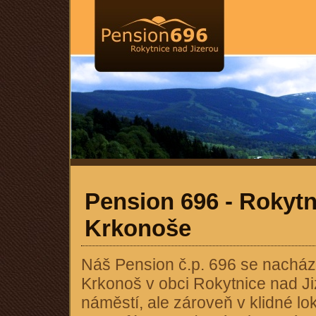
Pension 696 - Rokytn
Krkonoše
Náš Pension č.p. 696 se nachá
Krkonoš v obci Rokytnice nad J
náměstí, ale zároveň v klidné lo