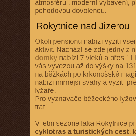
atmosféru , moderní vybavení, pr
pohodovou dovolenou.
Rokytnice nad Jizerou
Okolí pensionu nabízí vyžití vš
aktivit. Nachází se zde jedny z 
domky
nabízí 7 vleků a přes 11 
vás vyvezou až do výšky na 1
na běžkách po krkonošské magi
nabízí mirnější svahy a vyžití p
lyžaře.
Pro vyznavače běžeckého lyžová
tratí.
V letní sezóně láká Rokytnice
cyklotras a turistických cest
, 